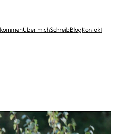
llkommen
Über mich
SchreibBlog
Kontakt